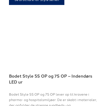
Bodet Style 5S OP og 7S OP – Indendørs
LED ur
Bodet Style 5S OP og 7S OP lever op til kravene i
pharma- og hospitalsmiljøer. De er skabt i materialer,
der opfylder de strenge sundheds- og