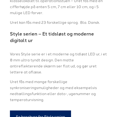
klasselokalet til operationsstuen – Uret fås med en
cifferhøjde på enten 5 cm, 7 cm eller 10 cm, og i 5
mulige LED farver.
Uret kan fås med 23 forskellige sprog. Bla. Dansk.
Style serien – Et tidsløst og moderne
digitalt ur
Vores Style serie er i et moderne og tidløst LED ur, i et
8 mm ultra tyndt design. Den matte
antireflekterende skærm ser flot ud, og gør uret
lettere at aflæse.
Uret fås med mange forskellige
synkroniseringsmuligheder og med eksempelvis
nedtællingsfunktion eller dato-, ugenummer og
temperaturvisning.
Se brochure for Style serien