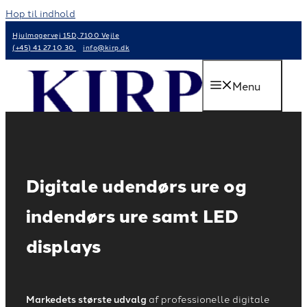
Hop til indhold
Hjulmagervej 15D, 7100 Vejle
(+45) 41 27 10 30
info@kirp.dk
Menu
Digitale udendørs ure og
indendørs ure samt LED
displays
Markedets største udvalg
af professionelle digitale