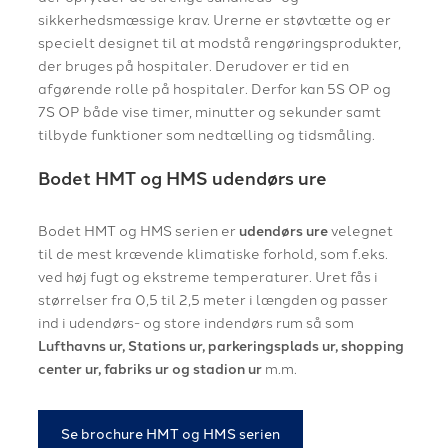
sikkerhedsmæssige krav. Urerne er støvtætte og er
specielt designet til at modstå rengøringsprodukter,
der bruges på hospitaler. Derudover er tid en
afgørende rolle på hospitaler. Derfor kan 5S OP og
7S OP både vise timer, minutter og sekunder samt
tilbyde funktioner som nedtælling og tidsmåling.
Bodet HMT og HMS udendørs ure
Bodet HMT og HMS serien er
udendørs ure
velegnet
til de mest krævende klimatiske forhold, som f.eks.
ved høj fugt og ekstreme temperaturer. Uret fås i
størrelser fra 0,5 til 2,5 meter i længden og passer
ind i udendørs- og store indendørs rum så som
Lufthavns ur, Stations ur, parkeringsplads ur, shopping
center ur, fabriks ur og stadion ur
m.m.
Se brochure HMT og HMS serien