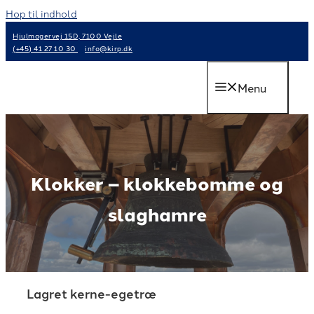
Hop til indhold
Hjulmagervej 15D, 7100 Vejle
(+45) 41 27 10 30
info@kirp.dk
Menu
Klokker – klokkebomme og
slaghamre
Lagret kerne-egetræ