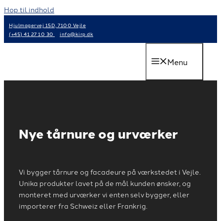
Hop til indhold
Hjulmagervej 15D, 7100 Vejle
(+45) 41 27 10 30
info@kirp.dk
Menu
Nye tårnure og urværker
Vi bygger tårnure og facadeure på værkstedet i Vejle.
Unika produkter lavet på de mål kunden ønsker, og
monteret med urværker vi enten selv bygger, eller
importerer fra Schweiz eller Frankrig.