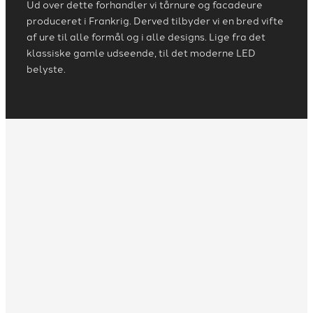
Ud over dette forhandler vi tårnure og facadeure
produceret i Frankrig. Derved tilbyder vi en bred vifte
af ure til alle formål og i alle designs. Lige fra det
klassiske gamle udseende, til det moderne LED
belyste.