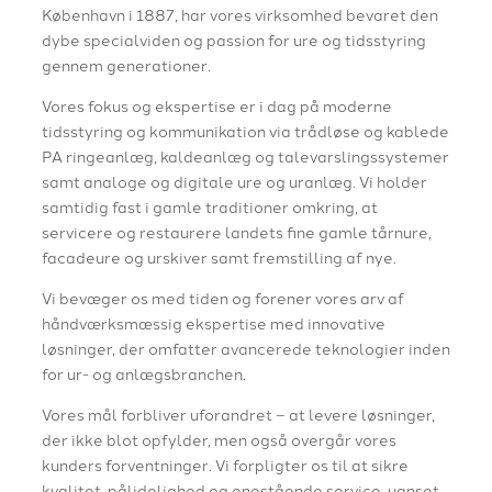
København i 1887, har vores virksomhed bevaret den
dybe specialviden og passion for ure og tidsstyring
gennem generationer.
Vores fokus og ekspertise er i dag på moderne
tidsstyring og kommunikation via trådløse og kablede
PA ringeanlæg, kaldeanlæg og talevarslingssystemer
samt analoge og digitale ure og uranlæg. Vi holder
samtidig fast i gamle traditioner omkring, at
servicere og restaurere landets fine gamle tårnure,
facadeure og urskiver samt fremstilling af nye.
Vi bevæger os med tiden og forener vores arv af
håndværksmæssig ekspertise med innovative
løsninger, der omfatter avancerede teknologier inden
for ur- og anlægsbranchen.
Vores mål forbliver uforandret – at levere løsninger,
der ikke blot opfylder, men også overgår vores
kunders forventninger. Vi forpligter os til at sikre
kvalitet, pålidelighed og enestående service, uanset