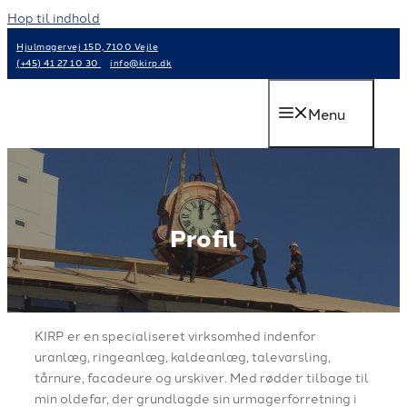
Hop til indhold
Hjulmagervej 15D, 7100 Vejle
(+45) 41 27 10 30
info@kirp.dk
Menu
Profil
KIRP er en specialiseret virksomhed indenfor
uranlæg, ringeanlæg, kaldeanlæg, talevarsling,
tårnure, facadeure og urskiver. Med rødder tilbage til
min oldefar, der grundlagde sin urmagerforretning i